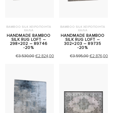
BAMBOO SILK ΧΕΙΡΟΠΟΙΗΤΑ
BAMBOO SILK ΧΕΙΡΟΠΟΙΗΤΑ
ΧΑΛΙΑ
ΧΑΛΙΑ
HANDMADE BAMBOO
HANDMADE BAMBOO
SILK RUG LOFT –
SILK RUG LOFT –
298×202 – 89746
302×203 – 89735
-20%
-20%
ORIGINAL
Η
ORIGINAL
Η
€
3.530,00
€
2.824,00
€
3.595,00
€
2.876,00
PRICE
ΤΡΕΧΟΥΣΑ
PRICE
Τ
WAS:
ΤΙΜΗ
WAS:
ΤΙ
€3.530,00.
ΕΙΝΑΙ:
€3.595,00.
ΕΙ
€2.824,00.
€2