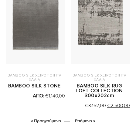
BAMBOO SILK ΧΕΙΡΟΠΟΙΗΤΑ
BAMBOO SILK ΧΕΙΡΟΠΟΙΗΤΑ
ΧΑΛΙΑ
ΧΑΛΙΑ
BAMBOO SILK STONE
BAMBOO SILK RUG
LOFT COLLECTION
300x202cm
ΑΠΟ:
€
1.140,00
ORIGINAL
Η
€
3.152,00
€
2.500,00
PRICE
Τ
WAS:
ΤΙ
« Προηγούμενο
Επόμενο »
€3.152,00.
ΕΙ
€2