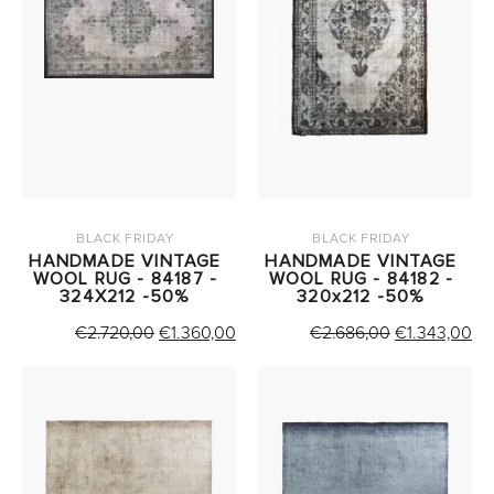
BLACK FRIDAY
BLACK FRIDAY
HANDMADE VINTAGE
HANDMADE VINTAGE
WOOL RUG - 84187 -
WOOL RUG - 84182 -
324X212 -50%
320x212 -50%
ORIGINAL
Η
ORIGINAL
Η
€
2.720,00
€
1.360,00
€
2.686,00
€
1.343,00
PRICE
ΤΡΕΧΟΥΣΑ
PRICE
Τ
WAS:
ΤΙΜΗ
WAS:
ΤΙ
€2.720,00.
ΕΙΝΑΙ:
€2.686,00.
ΕΙ
€1.360,00.
€1