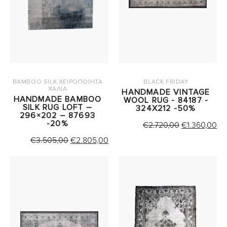
BAMBOO SILK ΧΕΙΡΟΠΟΙΗΤΑ
BLACK FRIDAY
ΧΑΛΙΑ
HANDMADE VINTAGE
HANDMADE BAMBOO
WOOL RUG - 84187 -
SILK RUG LOFT –
324X212 -50%
296×202 – 87693
-20%
ORIGINAL
Η
€
2.720,00
€
1.360,00
PRICE
Τ
ORIGINAL
Η
€
3.505,00
€
2.805,00
WAS:
ΤΙ
PRICE
ΤΡΕΧΟΥΣΑ
€2.720,00.
ΕΙ
WAS:
ΤΙΜΗ
€1
€3.505,00.
ΕΙΝΑΙ:
€2.805,00.