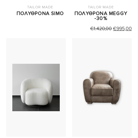
TAILOR MADE
TAILOR MADE
ΠΟΛΥΘΡΟΝΑ SIMO
ΠΟΛΥΘΡΟΝΑ MEGGY
-30%
ORIGINAL
Η
€
1.420,00
€
995,00
PRICE
Τ
WAS:
ΤΙ
€1.420,00.
ΕΙ
€9