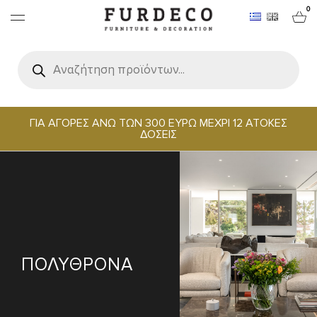
0
Products
search
ΕΠΙΠΛΑ
ΧΑΛΙΑ
ΓΙΑ ΑΓΟΡΕΣ ΑΝΩ ΤΩΝ 300 ΕΥΡΩ ΜΕΧΡΙ 12 ΑΤΟΚΕΣ
ΔΟΣΕΙΣ
ΑΝΤΙΚΕΙΜΕΝΑ
ΕΙΔΗ ΣΕΡΒΙΡΙΣΜΑΤΟΣ & ΦΙΛΟΞΕΝΙΑΣ
BRANDS
ΠΟΛΥΘΡΟΝΑ
PROJECTS