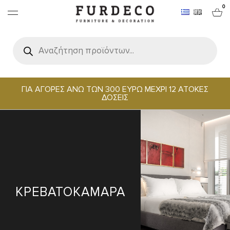
0
Products
search
ΕΠΙΠΛΑ
ΧΑΛΙΑ
ΓΙΑ ΑΓΟΡΕΣ ΑΝΩ ΤΩΝ 300 ΕΥΡΩ ΜΕΧΡΙ 12 ΑΤΟΚΕΣ
ΔΟΣΕΙΣ
ΑΝΤΙΚΕΙΜΕΝΑ
ΕΙΔΗ ΣΕΡΒΙΡΙΣΜΑΤΟΣ & ΦΙΛΟΞΕΝΙΑΣ
BRANDS
ΚΡΕΒΑΤΟΚΑΜΑΡΑ
PROJECTS