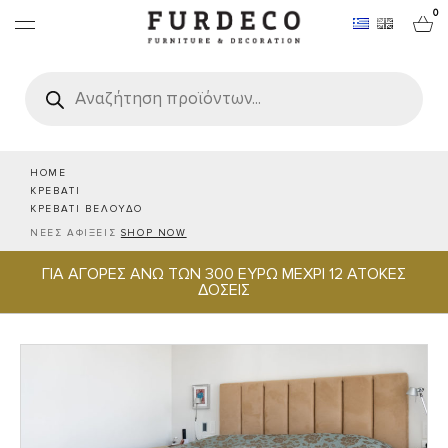
0
Products
search
ΕΠΙΠΛΑ
ΧΑΛΙΑ
HOME
ΚΡΕΒΑΤΙ
ΚΡΕΒΑΤΙ ΒΕΛΟΥΔΟ
ΑΝΤΙΚΕΙΜΕΝΑ
ΝΕΕΣ ΑΦΙΞΕΙΣ
SHOP NOW
ΓΙΑ ΑΓΟΡΕΣ ΑΝΩ ΤΩΝ 300 ΕΥΡΩ ΜΕΧΡΙ 12 ΑΤΟΚΕΣ
ΕΙΔΗ ΣΕΡΒΙΡΙΣΜΑΤΟΣ & ΦΙΛΟΞΕΝΙΑΣ
ΔΟΣΕΙΣ
BRANDS
PROJECTS