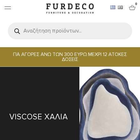
0
Products
search
ΕΠΙΠΛΑ
ΧΑΛΙΑ
ΓΙΑ ΑΓΟΡΕΣ ΑΝΩ ΤΩΝ 300 ΕΥΡΩ ΜΕΧΡΙ 12 ΑΤΟΚΕΣ
ΔΟΣΕΙΣ
ΑΝΤΙΚΕΙΜΕΝΑ
ΕΙΔΗ ΣΕΡΒΙΡΙΣΜΑΤΟΣ & ΦΙΛΟΞΕΝΙΑΣ
BRANDS
VISCOSE ΧΑΛΙΑ
PROJECTS