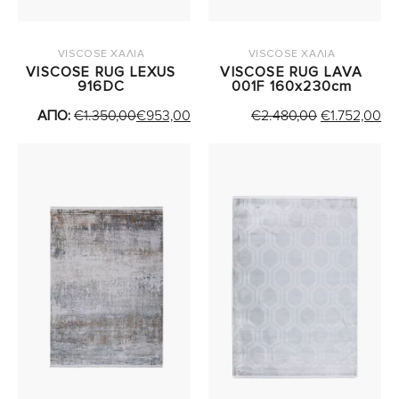
VISCOSE ΧΑΛΙΑ
VISCOSE ΧΑΛΙΑ
VISCOSE RUG LEXUS
VISCOSE RUG LAVA
916DC
001F 160x230cm
ORIGINAL
Η
ΑΠΟ:
€
1.350,00
€
953,00
€
2.480,00
€
1.752,00
PRICE
Τ
WAS:
ΤΙ
€2.480,00.
ΕΙ
€1