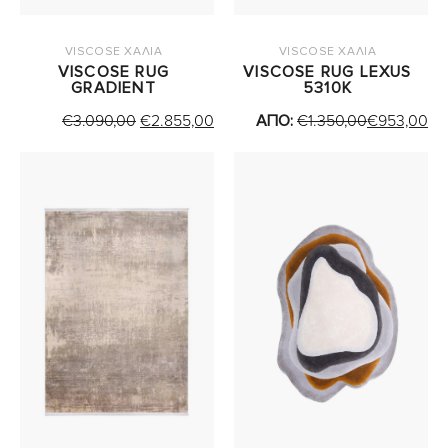
VISCOSE ΧΑΛΙΑ
VISCOSE ΧΑΛΙΑ
VISCOSE RUG
VISCOSE RUG LEXUS
GRADIENT
5310K
ORIGINAL
Η
€
3.090,00
€
2.855,00
ΑΠΟ:
€
1.350,00
€
953,00
PRICE
ΤΡΕΧΟΥΣΑ
WAS:
ΤΙΜΗ
€3.090,00.
ΕΙΝΑΙ:
€2.855,00.