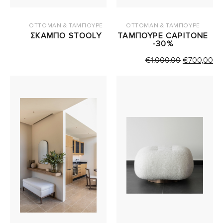
OTTOMAN & ΤΑΜΠΟΥΡΕ
OTTOMAN & ΤΑΜΠΟΥΡΕ
ΣΚΑΜΠΟ STOOLY
ΤΑΜΠΟΥΡΕ CAPITONE
-30%
ORIGINAL
Η
€
1.000,00
€
700,00
PRICE
Τ
WAS:
ΤΙ
€1.000,00.
ΕΙ
€7