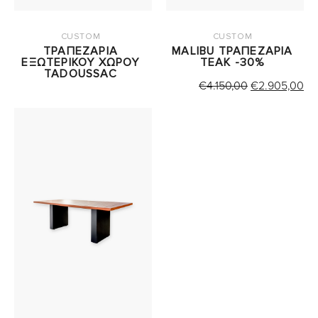
CUSTOM
CUSTOM
ΤΡΑΠΕΖΑΡΙΑ
MALIBU ΤΡΑΠΕΖΑΡΙΑ
ΕΞΩΤΕΡΙΚΟΥ ΧΩΡΟΥ
TEAK -30%
TADOUSSAC
ORIGINAL
Η
€
4.150,00
€
2.905,00
PRICE
Τ
WAS:
ΤΙ
€4.150,00.
ΕΙ
€2