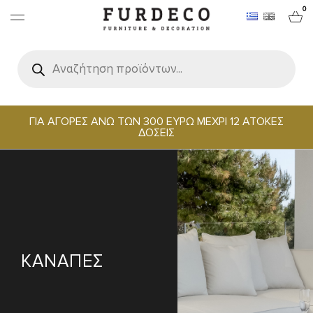
0
Products
search
ΕΠΙΠΛΑ
ΧΑΛΙΑ
ΓΙΑ ΑΓΟΡΕΣ ΑΝΩ ΤΩΝ 300 ΕΥΡΩ ΜΕΧΡΙ 12 ΑΤΟΚΕΣ
ΔΟΣΕΙΣ
ΑΝΤΙΚΕΙΜΕΝΑ
ΕΙΔΗ ΣΕΡΒΙΡΙΣΜΑΤΟΣ & ΦΙΛΟΞΕΝΙΑΣ
BRANDS
ΚΑΝΑΠΕΣ
PROJECTS