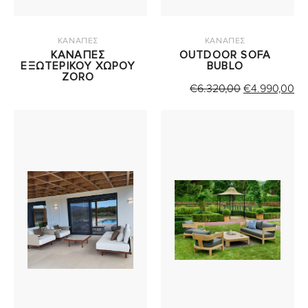
ΚΑΝΑΠΕΣ
ΚΑΝΑΠΕΣ
ΚΑΝΑΠΕΣ
OUTDOOR SOFA
ΕΞΩΤΕΡΙΚΟΥ ΧΩΡΟΥ
BUBLO
ZORO
ORIGINAL
Η
€
6.320,00
€
4.990,00
PRICE
Τ
WAS:
ΤΙ
€6.320,00.
ΕΙ
€4