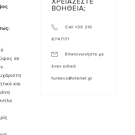
ΧΡΕΙΑΖΕΣΤΕ
ψος
ΒΟΗΘΕΙΑ;
Call +30 210
πως:
6747171
κό
Επικοινωνήστε με
 ύφος σε
έναν ειδικό
ην
υχάριστη
furdeco@otenet.gr
τικό και
μένη
πιπλο
ρίς
ρμα,