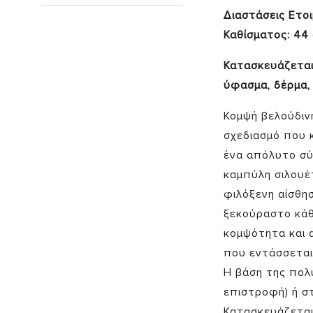
Διαστάσεις Ετο
Καθίσματος: 44
Κατασκευάζεται 
ύφασμα, δέρμα,
Κομψή βελούδιν
σχεδιασμό που 
ένα απόλυτο σύ
καμπύλη σιλουέ
φιλόξενη αίσθη
ξεκούραστο κάθ
κομψότητα και 
που εντάσσεται
Η βάση της πολ
επιστροφή) ή σ
Κατασκευάζεται 