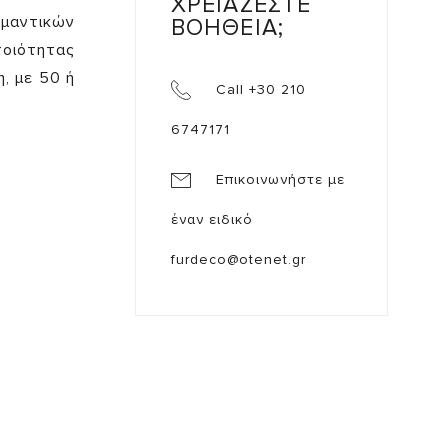
ΧΡΕΙΑΖΕΣΤΕ
αντικών
ΒΟΗΘΕΙΑ;
ποιότητας
, με 50 ή
Call +30 210
6747171
Επικοινωνήστε με
έναν ειδικό
furdeco@otenet.gr