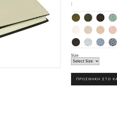
:
Σ
Size