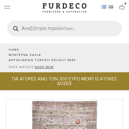
0
Products
search
ΕΠΙΠΛΑ
ΧΑΛΙΑ
HOME
ΜΟΝΤΕΡΝΑ ΧΑΛΙΑ
ANTIQUARIAN TURKISH DELIGHT 8894
ΑΝΤΙΚΕΙΜΕΝΑ
ΝΕΕΣ ΑΦΙΞΕΙΣ
SHOP NOW
ΓΙΑ ΑΓΟΡΕΣ ΑΝΩ ΤΩΝ 300 ΕΥΡΩ ΜΕΧΡΙ 12 ΑΤΟΚΕΣ
ΕΙΔΗ ΣΕΡΒΙΡΙΣΜΑΤΟΣ & ΦΙΛΟΞΕΝΙΑΣ
ΔΟΣΕΙΣ
BRANDS
PROJECTS