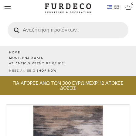
0
Products
search
ΕΠΙΠΛΑ
ΧΑΛΙΑ
HOME
ΜΟΝΤΕΡΝΑ ΧΑΛΙΑ
ATLANTIC GIVERNY BEIGE 9121
ΑΝΤΙΚΕΙΜΕΝΑ
ΝΕΕΣ ΑΦΙΞΕΙΣ
SHOP NOW
ΓΙΑ ΑΓΟΡΕΣ ΑΝΩ ΤΩΝ 300 ΕΥΡΩ ΜΕΧΡΙ 12 ΑΤΟΚΕΣ
ΕΙΔΗ ΣΕΡΒΙΡΙΣΜΑΤΟΣ & ΦΙΛΟΞΕΝΙΑΣ
ΔΟΣΕΙΣ
BRANDS
PROJECTS