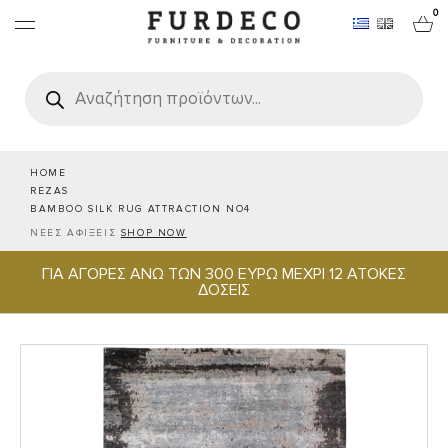
0
Products
search
ΕΠΙΠΛΑ
ΧΑΛΙΑ
HOME
REZAS
BAMBOO SILK RUG ATTRACTION NO4
ΑΝΤΙΚΕΙΜΕΝΑ
ΝΕΕΣ ΑΦΙΞΕΙΣ
SHOP NOW
ΓΙΑ ΑΓΟΡΕΣ ΑΝΩ ΤΩΝ 300 ΕΥΡΩ ΜΕΧΡΙ 12 ΑΤΟΚΕΣ
ΕΙΔΗ ΣΕΡΒΙΡΙΣΜΑΤΟΣ & ΦΙΛΟΞΕΝΙΑΣ
ΔΟΣΕΙΣ
BRANDS
PROJECTS