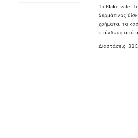
Το Blake valet 
δερμάτινος δίσκ
χρήματα, τα κοσ
επένδυση από u
Διαστάσεις: 32