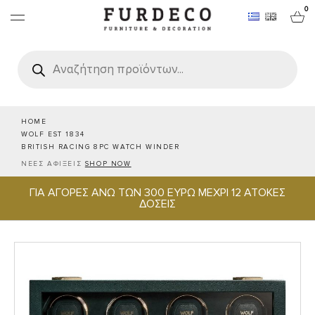
0
Products
search
ΕΠΙΠΛΑ
ΧΑΛΙΑ
HOME
WOLF EST 1834
BRITISH RACING 8PC WATCH WINDER
ΑΝΤΙΚΕΙΜΕΝΑ
ΝΕΕΣ ΑΦΙΞΕΙΣ
SHOP NOW
ΓΙΑ ΑΓΟΡΕΣ ΑΝΩ ΤΩΝ 300 ΕΥΡΩ ΜΕΧΡΙ 12 ΑΤΟΚΕΣ
ΕΙΔΗ ΣΕΡΒΙΡΙΣΜΑΤΟΣ & ΦΙΛΟΞΕΝΙΑΣ
ΔΟΣΕΙΣ
BRANDS
PROJECTS