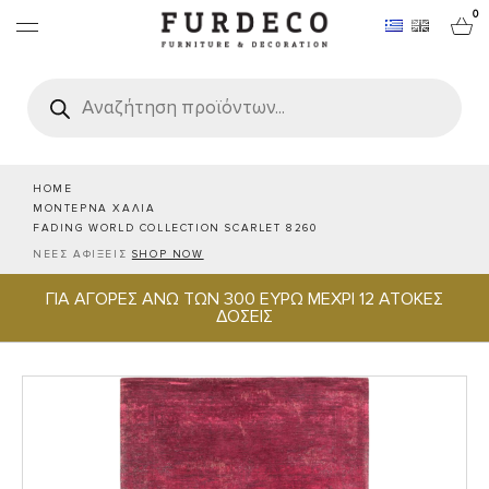
0
Products
search
ΕΠΙΠΛΑ
ΧΑΛΙΑ
HOME
ΜΟΝΤΕΡΝΑ ΧΑΛΙΑ
FADING WORLD COLLECTION SCARLET 8260
ΑΝΤΙΚΕΙΜΕΝΑ
ΝΕΕΣ ΑΦΙΞΕΙΣ
SHOP NOW
ΓΙΑ ΑΓΟΡΕΣ ΑΝΩ ΤΩΝ 300 ΕΥΡΩ ΜΕΧΡΙ 12 ΑΤΟΚΕΣ
ΕΙΔΗ ΣΕΡΒΙΡΙΣΜΑΤΟΣ & ΦΙΛΟΞΕΝΙΑΣ
ΔΟΣΕΙΣ
BRANDS
PROJECTS