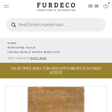
0
Products
search
ΕΠΙΠΛΑ
ΧΑΛΙΑ
HOME
ΜΟΝΤΕΡΝΑ ΧΑΛΙΑ
FADING WORLD SPRING MOSS 9145
ΑΝΤΙΚΕΙΜΕΝΑ
ΝΕΕΣ ΑΦΙΞΕΙΣ
SHOP NOW
ΓΙΑ ΑΓΟΡΕΣ ΑΝΩ ΤΩΝ 300 ΕΥΡΩ ΜΕΧΡΙ 12 ΑΤΟΚΕΣ
ΕΙΔΗ ΣΕΡΒΙΡΙΣΜΑΤΟΣ & ΦΙΛΟΞΕΝΙΑΣ
ΔΟΣΕΙΣ
BRANDS
PROJECTS