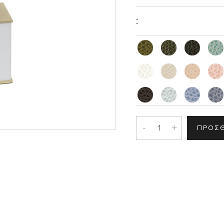
Σ
:
-
+