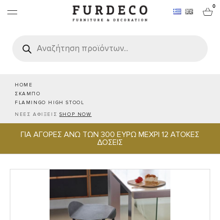
0
Products
search
ΕΠΙΠΛΑ
ΧΑΛΙΑ
HOME
ΣΚΑΜΠΟ
FLAMINGO HIGH STOOL
ΑΝΤΙΚΕΙΜΕΝΑ
ΝΕΕΣ ΑΦΙΞΕΙΣ
SHOP NOW
ΓΙΑ ΑΓΟΡΕΣ ΑΝΩ ΤΩΝ 300 ΕΥΡΩ ΜΕΧΡΙ 12 ΑΤΟΚΕΣ
ΕΙΔΗ ΣΕΡΒΙΡΙΣΜΑΤΟΣ & ΦΙΛΟΞΕΝΙΑΣ
ΔΟΣΕΙΣ
BRANDS
PROJECTS