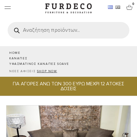
0
Products
search
ΕΠΙΠΛΑ
ΧΑΛΙΑ
HOME
ΚΑΝΑΠΕΣ
ΥΦΑΣΜΑΤΙΝΟΣ ΚΑΝΑΠΕΣ SOAVE
ΑΝΤΙΚΕΙΜΕΝΑ
ΝΕΕΣ ΑΦΙΞΕΙΣ
SHOP NOW
ΓΙΑ ΑΓΟΡΕΣ ΑΝΩ ΤΩΝ 300 ΕΥΡΩ ΜΕΧΡΙ 12 ΑΤΟΚΕΣ
ΕΙΔΗ ΣΕΡΒΙΡΙΣΜΑΤΟΣ & ΦΙΛΟΞΕΝΙΑΣ
ΔΟΣΕΙΣ
BRANDS
PROJECTS