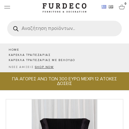
0
Products
search
ΕΠΙΠΛΑ
ΧΑΛΙΑ
HOME
ΚΑΡΕΚΛΑ ΤΡΑΠΕΖΑΡΙΑΣ
ΚΑΡΕΚΛΑ ΤΡΑΠΕΖΑΡΙΑΣ ΜΕ ΒΕΛΟΥΔΟ
ΑΝΤΙΚΕΙΜΕΝΑ
ΝΕΕΣ ΑΦΙΞΕΙΣ
SHOP NOW
ΓΙΑ ΑΓΟΡΕΣ ΑΝΩ ΤΩΝ 300 ΕΥΡΩ ΜΕΧΡΙ 12 ΑΤΟΚΕΣ
ΕΙΔΗ ΣΕΡΒΙΡΙΣΜΑΤΟΣ & ΦΙΛΟΞΕΝΙΑΣ
ΔΟΣΕΙΣ
BRANDS
PROJECTS