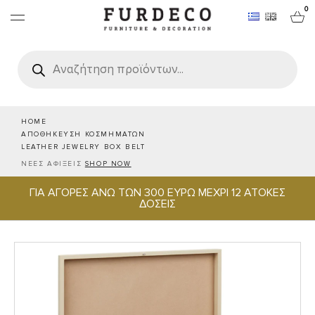
0
Products
search
ΕΠΙΠΛΑ
ΧΑΛΙΑ
HOME
ΑΠΟΘΗΚΕΥΣΗ ΚΟΣΜΗΜΑΤΩΝ
LEATHER JEWELRY BOX BELT
ΑΝΤΙΚΕΙΜΕΝΑ
ΝΕΕΣ ΑΦΙΞΕΙΣ
SHOP NOW
ΓΙΑ ΑΓΟΡΕΣ ΑΝΩ ΤΩΝ 300 ΕΥΡΩ ΜΕΧΡΙ 12 ΑΤΟΚΕΣ
ΕΙΔΗ ΣΕΡΒΙΡΙΣΜΑΤΟΣ & ΦΙΛΟΞΕΝΙΑΣ
ΔΟΣΕΙΣ
BRANDS
PROJECTS