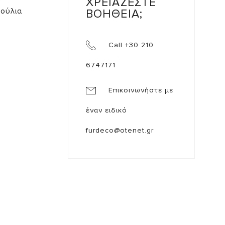
ΧΡΕΙΑΖΕΣΤΕ
ρούλια
ΒΟΗΘΕΙΑ;
Call +30 210
6747171
Επικοινωνήστε με
έναν ειδικό
furdeco@otenet.gr