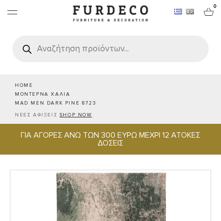
0
Products
search
ΕΠΙΠΛΑ
ΧΑΛΙΑ
HOME
ΜΟΝΤΕΡΝΑ ΧΑΛΙΑ
MAD MEN DARK PINE 8723
ΑΝΤΙΚΕΙΜΕΝΑ
ΝΕΕΣ ΑΦΙΞΕΙΣ
SHOP NOW
ΓΙΑ ΑΓΟΡΕΣ ΑΝΩ ΤΩΝ 300 ΕΥΡΩ ΜΕΧΡΙ 12 ΑΤΟΚΕΣ
ΕΙΔΗ ΣΕΡΒΙΡΙΣΜΑΤΟΣ & ΦΙΛΟΞΕΝΙΑΣ
ΔΟΣΕΙΣ
BRANDS
PROJECTS