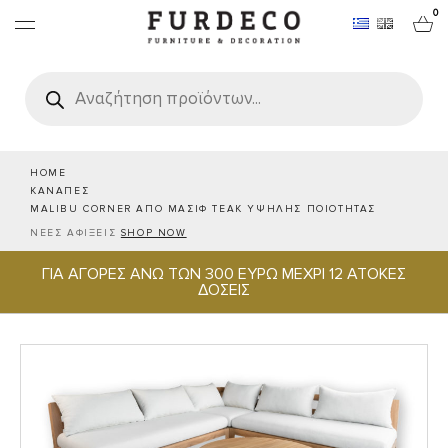
0
Products
search
ΕΠΙΠΛΑ
ΧΑΛΙΑ
HOME
ΚΑΝΑΠΕΣ
MALIBU CORNER ΑΠΟ ΜΑΣΙΦ TEAK ΥΨΗΛΗΣ ΠΟΙΟΤΗΤΑΣ
ΑΝΤΙΚΕΙΜΕΝΑ
ΝΕΕΣ ΑΦΙΞΕΙΣ
SHOP NOW
ΓΙΑ ΑΓΟΡΕΣ ΑΝΩ ΤΩΝ 300 ΕΥΡΩ ΜΕΧΡΙ 12 ΑΤΟΚΕΣ
ΕΙΔΗ ΣΕΡΒΙΡΙΣΜΑΤΟΣ & ΦΙΛΟΞΕΝΙΑΣ
ΔΟΣΕΙΣ
BRANDS
PROJECTS