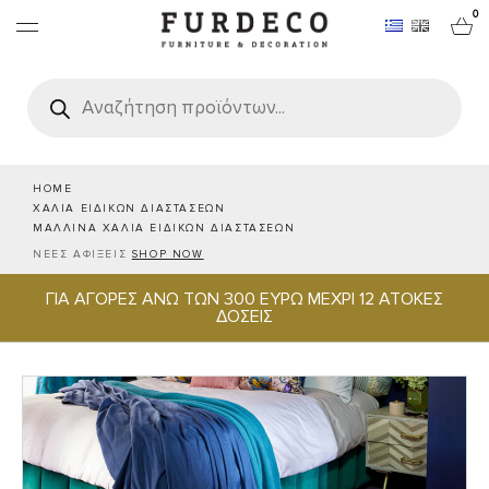
0
Products
search
ΕΠΙΠΛΑ
ΧΑΛΙΑ
HOME
ΧΑΛΙΑ ΕΙΔΙΚΩΝ ΔΙΑΣΤΑΣΕΩΝ
ΜΑΛΛΙΝΑ ΧΑΛΙΑ ΕΙΔΙΚΩΝ ΔΙΑΣΤΑΣΕΩΝ
ΑΝΤΙΚΕΙΜΕΝΑ
ΝΕΕΣ ΑΦΙΞΕΙΣ
SHOP NOW
ΓΙΑ ΑΓΟΡΕΣ ΑΝΩ ΤΩΝ 300 ΕΥΡΩ ΜΕΧΡΙ 12 ΑΤΟΚΕΣ
ΕΙΔΗ ΣΕΡΒΙΡΙΣΜΑΤΟΣ & ΦΙΛΟΞΕΝΙΑΣ
ΔΟΣΕΙΣ
BRANDS
PROJECTS