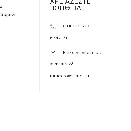
ΧΡΕΙΑΖΕΣΤΕ
α
ΒΟΗΘΕΙΑ;
εδυμένη
.
Call +30 210
6747171
Επικοινωνήστε με
έναν ειδικό
furdeco@otenet.gr