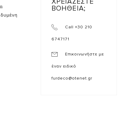
ΧΡΕΙΑΖΕΣΤΕ
α
ΒΟΗΘΕΙΑ;
εδυμένη
.
Call +30 210
6747171
Επικοινωνήστε με
έναν ειδικό
furdeco@otenet.gr