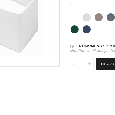
:
Σ
ΕΚΤΙΜΩΜΕΝΟΣ ΧΡΟ
situation small delays th
-
+