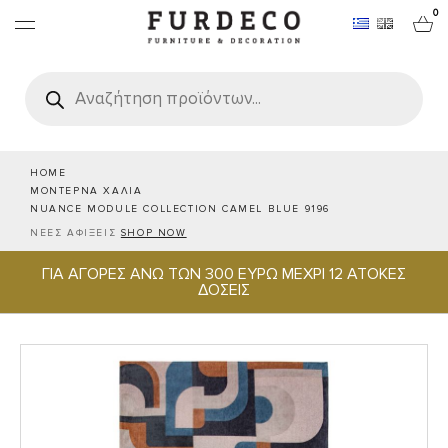
0
Products
search
ΕΠΙΠΛΑ
ΧΑΛΙΑ
HOME
ΜΟΝΤΕΡΝΑ ΧΑΛΙΑ
NUANCE MODULE COLLECTION CAMEL BLUE 9196
ΑΝΤΙΚΕΙΜΕΝΑ
ΝΕΕΣ ΑΦΙΞΕΙΣ
SHOP NOW
ΓΙΑ ΑΓΟΡΕΣ ΑΝΩ ΤΩΝ 300 ΕΥΡΩ ΜΕΧΡΙ 12 ΑΤΟΚΕΣ
ΕΙΔΗ ΣΕΡΒΙΡΙΣΜΑΤΟΣ & ΦΙΛΟΞΕΝΙΑΣ
ΔΟΣΕΙΣ
BRANDS
PROJECTS