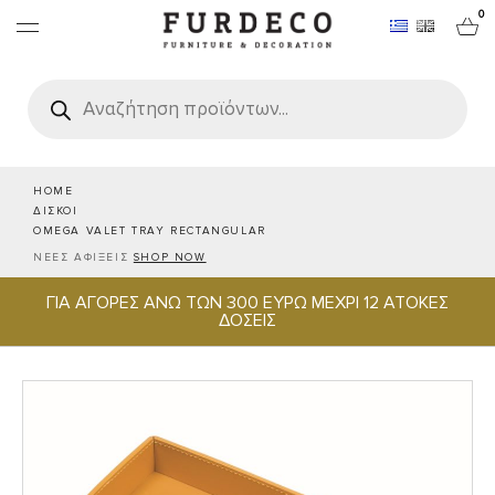
0
Products
search
ΕΠΙΠΛΑ
ΧΑΛΙΑ
HOME
ΔΙΣΚΟΙ
OMEGA VALET TRAY RECTANGULAR
ΑΝΤΙΚΕΙΜΕΝΑ
ΝΕΕΣ ΑΦΙΞΕΙΣ
SHOP NOW
ΓΙΑ ΑΓΟΡΕΣ ΑΝΩ ΤΩΝ 300 ΕΥΡΩ ΜΕΧΡΙ 12 ΑΤΟΚΕΣ
ΕΙΔΗ ΣΕΡΒΙΡΙΣΜΑΤΟΣ & ΦΙΛΟΞΕΝΙΑΣ
ΔΟΣΕΙΣ
BRANDS
PROJECTS