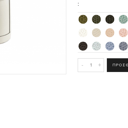
:
Σ
-
+