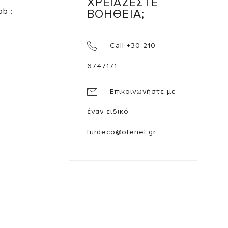
ΧΡΕΙΑΖΕΣΤΕ
ob :
ΒΟΗΘΕΙΑ;
Call +30 210
6747171
Επικοινωνήστε με
έναν ειδικό
furdeco@otenet.gr