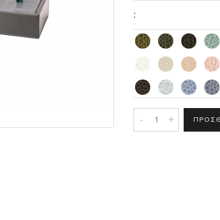
Σ
:
-
+