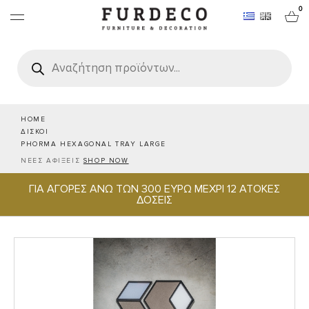
0
Products
search
ΕΠΙΠΛΑ
ΧΑΛΙΑ
HOME
ΔΙΣΚΟΙ
PHORMA HEXAGONAL TRAY LARGE
ΑΝΤΙΚΕΙΜΕΝΑ
ΝΕΕΣ ΑΦΙΞΕΙΣ
SHOP NOW
ΓΙΑ ΑΓΟΡΕΣ ΑΝΩ ΤΩΝ 300 ΕΥΡΩ ΜΕΧΡΙ 12 ΑΤΟΚΕΣ
ΕΙΔΗ ΣΕΡΒΙΡΙΣΜΑΤΟΣ & ΦΙΛΟΞΕΝΙΑΣ
ΔΟΣΕΙΣ
BRANDS
PROJECTS