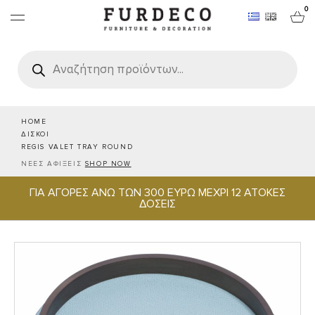
0
Products
search
ΕΠΙΠΛΑ
ΧΑΛΙΑ
HOME
ΔΙΣΚΟΙ
REGIS VALET TRAY ROUND
ΑΝΤΙΚΕΙΜΕΝΑ
ΝΕΕΣ ΑΦΙΞΕΙΣ
SHOP NOW
ΓΙΑ ΑΓΟΡΕΣ ΑΝΩ ΤΩΝ 300 ΕΥΡΩ ΜΕΧΡΙ 12 ΑΤΟΚΕΣ
ΕΙΔΗ ΣΕΡΒΙΡΙΣΜΑΤΟΣ & ΦΙΛΟΞΕΝΙΑΣ
ΔΟΣΕΙΣ
BRANDS
PROJECTS