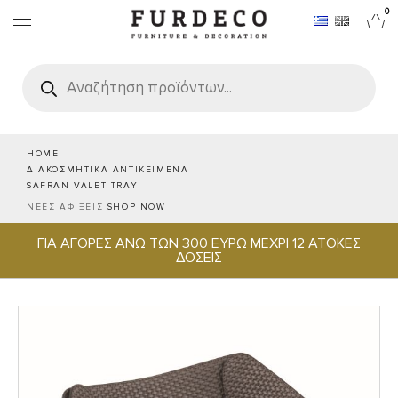
0
Products
search
ΕΠΙΠΛΑ
ΧΑΛΙΑ
HOME
ΔΙΑΚΟΣΜΗΤΙΚΑ ΑΝΤΙΚΕΙΜΕΝΑ
SAFRAN VALET TRAY
ΑΝΤΙΚΕΙΜΕΝΑ
ΝΕΕΣ ΑΦΙΞΕΙΣ
SHOP NOW
ΓΙΑ ΑΓΟΡΕΣ ΑΝΩ ΤΩΝ 300 ΕΥΡΩ ΜΕΧΡΙ 12 ΑΤΟΚΕΣ
ΕΙΔΗ ΣΕΡΒΙΡΙΣΜΑΤΟΣ & ΦΙΛΟΞΕΝΙΑΣ
ΔΟΣΕΙΣ
BRANDS
PROJECTS