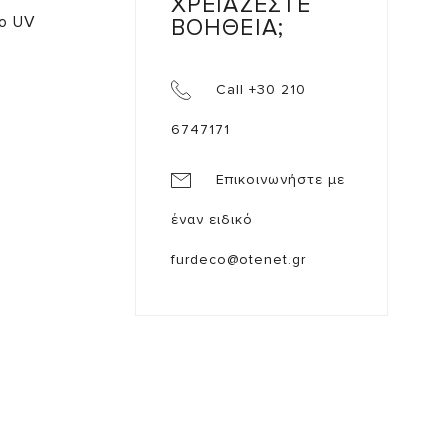
ΧΡΕΙΑΖΕΣΤΕ
το UV
ΒΟΗΘΕΙΑ;
Call +30 210
6747171
Επικοινωνήστε με
έναν ειδικό
furdeco@otenet.gr