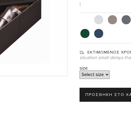
:
Σ
ΕΚΤΙΜΩΜΕΝΟΣ ΧΡΟ
situation small delays th
size