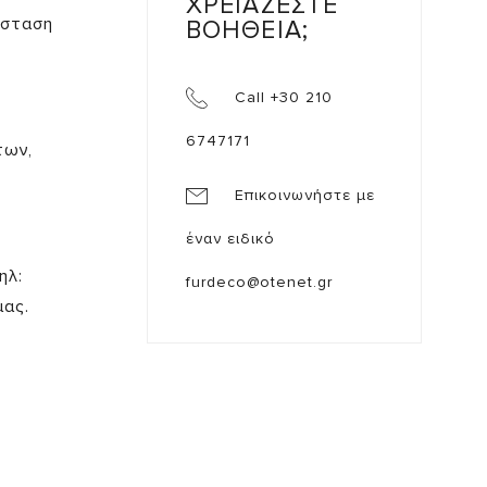
ΧΡΕΙΑΖΕΣΤΕ
άσταση
ΒΟΗΘΕΙΑ;
Call +30 210
6747171
των,
Επικοινωνήστε με
έναν ειδικό
ηλ:
furdeco@otenet.gr
μας.