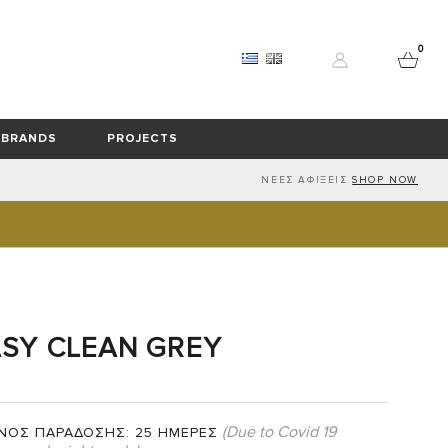
0
BRANDS
PROJECTS
ΝΕΕΣ ΑΦΙΞΕΙΣ
SHOP NOW
ΧΩΡΟΥ
O
ILK ΧΕΙΡΟΠΟΙΗΤΑ ΧΑΛΙΑ
ΟΥΑΡ ΔΩΜΑΤΙΟΥ
ΥΛΙΚΑ & ΥΦΑΣΜΑΤΑ ΕΠΙΠΛΩΣΕΩΝ
IDAHO EDITIONS
ΤΡΑΠΕΖΑΡΙΑ
BUCKETS
ΧΕΙΡΟΠΟΙΗΤΑ ΜΑΛΛΙΝΑ ΧΑΛΙΑ
REZAS
RIVIERE
 ΓΡΑΦΕΙΟΥ
ΤΡΑΠΕΖΙΑ
ER COLLECTION
ΕΞΩΤΕΡΙΚΟΥ ΧΩΡΟΥ
Α
ΚΑΡΕΚΛΑ ΤΡΑΠΕΖΑΡΙΑΣ
Σ
SY CLEAN GREY
(Due to Covid 19
ΝΟΣ ΠΑΡΑΔΟΣΗΣ:
25 ΗΜΕΡΕΣ