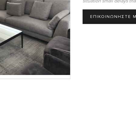
situation small delays th
Σ
ΕΠΙΚΟΙΝΩΝΗΣΤΕ 