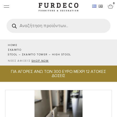
0
Products
search
ΕΠΙΠΛΑ
ΧΑΛΙΑ
HOME
ΣΚΑΜΠΟ
STOOL – ΣΚΑΜΠΟ TOWER – HIGH STOOL
ΑΝΤΙΚΕΙΜΕΝΑ
ΝΕΕΣ ΑΦΙΞΕΙΣ
SHOP NOW
ΓΙΑ ΑΓΟΡΕΣ ΑΝΩ ΤΩΝ 300 ΕΥΡΩ ΜΕΧΡΙ 12 ΑΤΟΚΕΣ
ΕΙΔΗ ΣΕΡΒΙΡΙΣΜΑΤΟΣ & ΦΙΛΟΞΕΝΙΑΣ
ΔΟΣΕΙΣ
BRANDS
PROJECTS