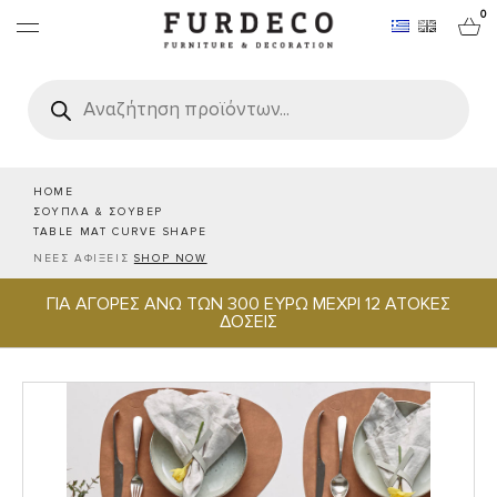
0
Products
search
ΕΠΙΠΛΑ
ΧΑΛΙΑ
HOME
ΣΟΥΠΛΑ & ΣΟΥΒΕΡ
TABLE MAT CURVE SHAPE
ΑΝΤΙΚΕΙΜΕΝΑ
ΝΕΕΣ ΑΦΙΞΕΙΣ
SHOP NOW
ΓΙΑ ΑΓΟΡΕΣ ΑΝΩ ΤΩΝ 300 ΕΥΡΩ ΜΕΧΡΙ 12 ΑΤΟΚΕΣ
ΕΙΔΗ ΣΕΡΒΙΡΙΣΜΑΤΟΣ & ΦΙΛΟΞΕΝΙΑΣ
ΔΟΣΕΙΣ
BRANDS
PROJECTS