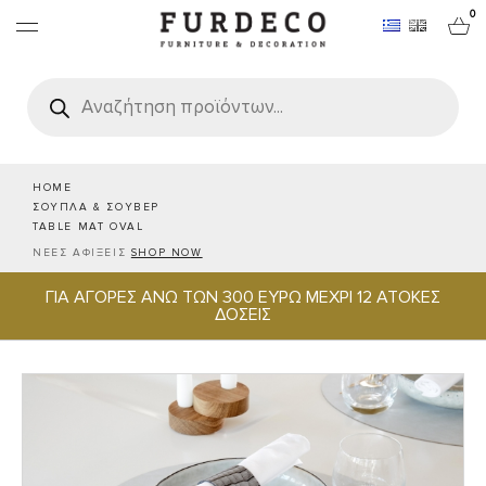
0
Products
search
ΕΠΙΠΛΑ
ΧΑΛΙΑ
HOME
ΣΟΥΠΛΑ & ΣΟΥΒΕΡ
TABLE MAT OVAL
ΑΝΤΙΚΕΙΜΕΝΑ
ΝΕΕΣ ΑΦΙΞΕΙΣ
SHOP NOW
ΓΙΑ ΑΓΟΡΕΣ ΑΝΩ ΤΩΝ 300 ΕΥΡΩ ΜΕΧΡΙ 12 ΑΤΟΚΕΣ
ΕΙΔΗ ΣΕΡΒΙΡΙΣΜΑΤΟΣ & ΦΙΛΟΞΕΝΙΑΣ
ΔΟΣΕΙΣ
BRANDS
PROJECTS