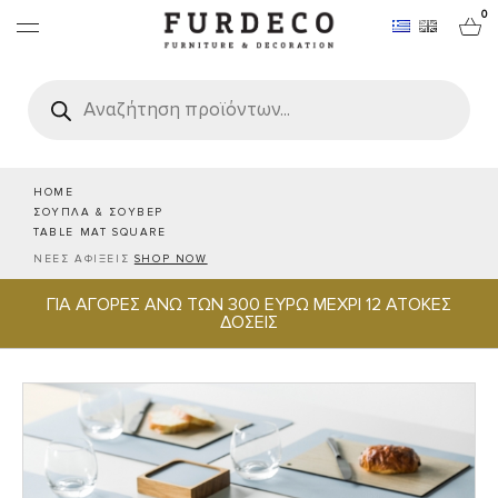
0
Products
search
ΕΠΙΠΛΑ
ΧΑΛΙΑ
HOME
ΣΟΥΠΛΑ & ΣΟΥΒΕΡ
TABLE MAT SQUARE
ΑΝΤΙΚΕΙΜΕΝΑ
ΝΕΕΣ ΑΦΙΞΕΙΣ
SHOP NOW
ΓΙΑ ΑΓΟΡΕΣ ΑΝΩ ΤΩΝ 300 ΕΥΡΩ ΜΕΧΡΙ 12 ΑΤΟΚΕΣ
ΕΙΔΗ ΣΕΡΒΙΡΙΣΜΑΤΟΣ & ΦΙΛΟΞΕΝΙΑΣ
ΔΟΣΕΙΣ
BRANDS
PROJECTS