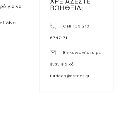
ΧΡΕΙΑΖΕΣΤΕ
ρό για να
ΒΟΗΘΕΙΑ;
t δίνει
Call +30 210
6747171
Επικοινωνήστε με
έναν ειδικό
furdeco@otenet.gr