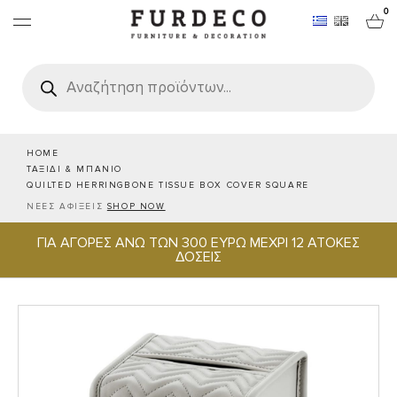
0
Products
search
ΕΠΙΠΛΑ
ΧΑΛΙΑ
HOME
ΤΑΞΙΔΙ & ΜΠΑΝΙΟ
QUILTED HERRINGBONE TISSUE BOX COVER SQUARE
ΑΝΤΙΚΕΙΜΕΝΑ
ΝΕΕΣ ΑΦΙΞΕΙΣ
SHOP NOW
ΓΙΑ ΑΓΟΡΕΣ ΑΝΩ ΤΩΝ 300 ΕΥΡΩ ΜΕΧΡΙ 12 ΑΤΟΚΕΣ
ΕΙΔΗ ΣΕΡΒΙΡΙΣΜΑΤΟΣ & ΦΙΛΟΞΕΝΙΑΣ
ΔΟΣΕΙΣ
BRANDS
PROJECTS