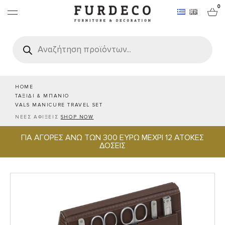
0
Products
search
ΕΠΙΠΛΑ
ΧΑΛΙΑ
HOME
ΤΑΞΙΔΙ & ΜΠΑΝΙΟ
VALS MANICURE TRAVEL SET
ΑΝΤΙΚΕΙΜΕΝΑ
ΝΕΕΣ ΑΦΙΞΕΙΣ
SHOP NOW
ΓΙΑ ΑΓΟΡΕΣ ΑΝΩ ΤΩΝ 300 ΕΥΡΩ ΜΕΧΡΙ 12 ΑΤΟΚΕΣ
ΕΙΔΗ ΣΕΡΒΙΡΙΣΜΑΤΟΣ & ΦΙΛΟΞΕΝΙΑΣ
ΔΟΣΕΙΣ
BRANDS
PROJECTS