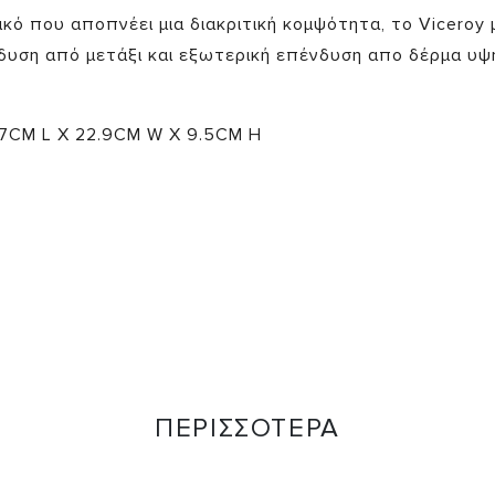
κό που αποπνέει μια διακριτική κομψότητα, το Viceroy 
υση από μετάξι και εξωτερική επένδυση απο δέρμα υψ
.7CM L X 22.9CM W X 9.5CM H
ΠΕΡΙΣΣΟΤΕΡΑ