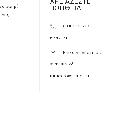
ΧΡΕΙΑΖΕΣΤΕ
με ασημί
ΒΟΗΘΕΙΑ;
ηλής
Call +30 210
6747171
Επικοινωνήστε με
έναν ειδικό
furdeco@otenet.gr