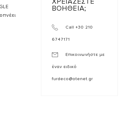
ΧΡΕΙΑΖΕΣΤΕ
NGLE
ΒΟΗΘΕΙΑ;
οπνέει
Call +30 210
6747171
Επικοινωνήστε με
έναν ειδικό
furdeco@otenet.gr