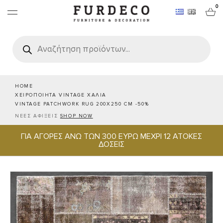
0
Products
search
ΕΠΙΠΛΑ
ΧΑΛΙΑ
HOME
ΧΕΙΡΟΠΟΙΗΤΑ VINTAGE ΧΑΛΙΑ
VINTAGE PATCHWORK RUG 200X250 CM -50%
ΑΝΤΙΚΕΙΜΕΝΑ
ΝΕΕΣ ΑΦΙΞΕΙΣ
SHOP NOW
ΓΙΑ ΑΓΟΡΕΣ ΑΝΩ ΤΩΝ 300 ΕΥΡΩ ΜΕΧΡΙ 12 ΑΤΟΚΕΣ
ΕΙΔΗ ΣΕΡΒΙΡΙΣΜΑΤΟΣ & ΦΙΛΟΞΕΝΙΑΣ
ΔΟΣΕΙΣ
BRANDS
PROJECTS