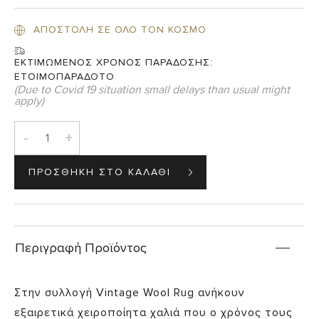
price
τρέχουσα
was:
τιμή
ΑΠΟΣΤΟΛΗ ΣΕ ΟΛΟ ΤΟΝ ΚΟΣΜΟ
€1.650,00.
είναι:
€825,00.
ΕΚΤΙΜΩΜΕΝΟΣ ΧΡΟΝΟΣ ΠΑΡΑΔΟΣΗΣ:
ΕΤΟΙΜΟΠΑΡΑΔΟΤΟ
(Due to Covid 19 situation small delays than usual might
apply)
-
+
Περιγραφή Προϊόντος
Στην συλλογή Vintage Wool Rug ανήκουν
εξαιρετικά χειροποίητα χαλιά που ο χρόνος τους