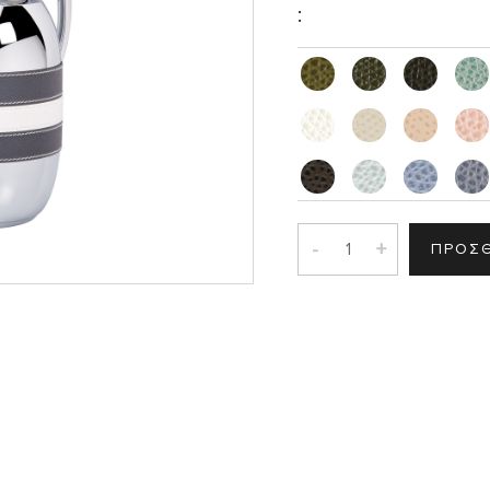
:
Σ
-
+