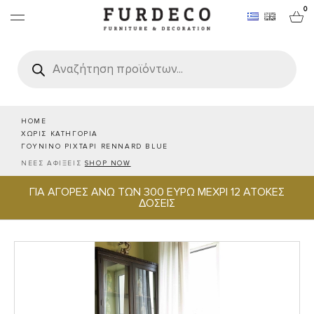
0
Products
search
ΕΠΙΠΛΑ
ΧΑΛΙΑ
HOME
ΧΩΡΙΣ ΚΑΤΗΓΟΡΙΑ
ΓΟΥΝΙΝΟ ΡΙΧΤΑΡΙ RENNARD BLUE
ΑΝΤΙΚΕΙΜΕΝΑ
ΝΕΕΣ ΑΦΙΞΕΙΣ
SHOP NOW
ΓΙΑ ΑΓΟΡΕΣ ΑΝΩ ΤΩΝ 300 ΕΥΡΩ ΜΕΧΡΙ 12 ΑΤΟΚΕΣ
ΕΙΔΗ ΣΕΡΒΙΡΙΣΜΑΤΟΣ & ΦΙΛΟΞΕΝΙΑΣ
ΔΟΣΕΙΣ
BRANDS
PROJECTS